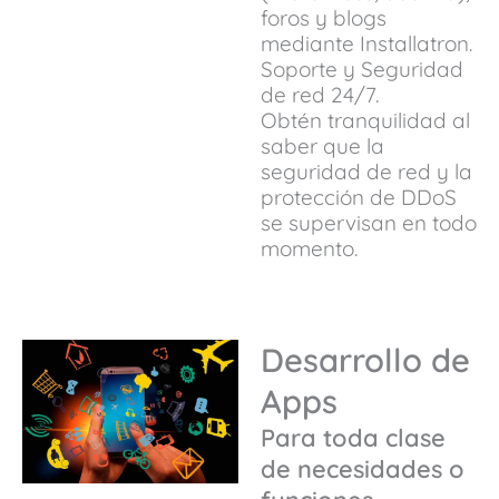
foros y blogs
mediante Installatron.
Soporte y Seguridad
de red 24/7.
Obtén tranquilidad al
saber que la
seguridad de red y la
protección de DDoS
se supervisan en todo
momento.
Desarrollo de
Apps
Para toda clase
de necesidades o