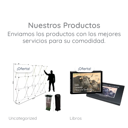
Nuestros Productos
Enviamos los productos con los mejores
servicios para su comodidad.
El
El
El
El
¡Oferta!
¡Oferta!
precio
precio
precio
precio
original
actual
original
actual
era:
es:
era:
es:
$3,300.00.
$3,000.00.
$700.00.
$600.00.
Uncategorized
Libros