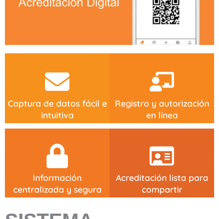
Captura de datos fácil e
Registro y autorización
intuitiva
en línea
Información
Acreditación lista para
centralizada y segura
compartir