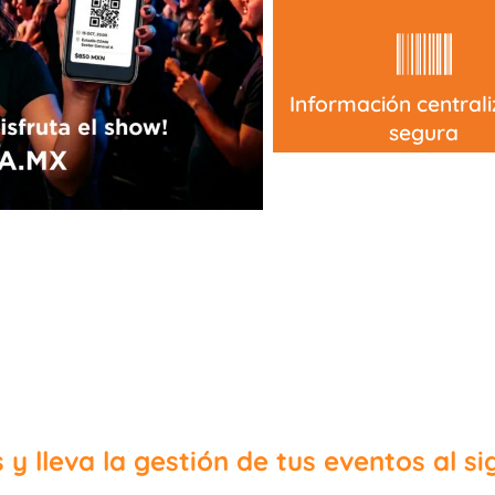
Información central
segura
y lleva la gestión de tus eventos al sig