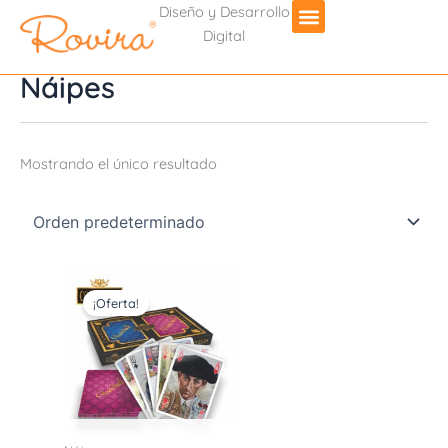
Diseño y Desarrollo
Digital
Náipes
Mostrando el único resultado
El
El
precio
precio
¡Oferta!
original
actual
era:
es:
$400.00.
$350.00.